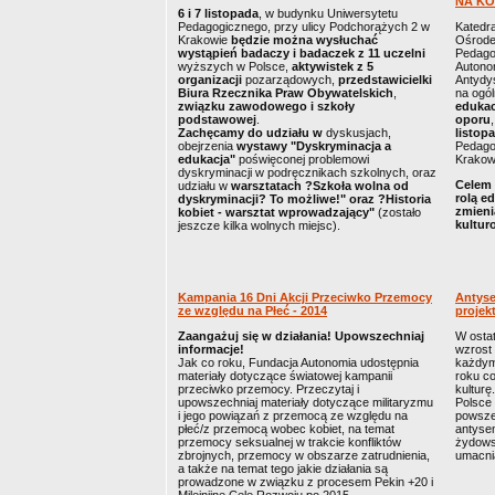
NA K
6 i 7 listopada
, w budynku Uniwersytetu
Pedagogicznego, przy ulicy Podchorążych 2 w
Katedr
Krakowie
będzie można wysłuchać
Ośrode
wystąpień badaczy i badaczek z 11 uczelni
Pedago
wyższych w Polsce,
aktywistek z 5
Autono
organizacji
pozarządowych,
przedstawicielki
Antydy
Biura Rzecznika Praw Obywatelskich
,
na ogó
związku zawodowego i szkoły
edukacj
podstawowej
.
oporu
Zachęcamy
do udziału w
dyskusjach,
listop
obejrzenia
wystawy "Dyskryminacja a
Pedago
edukacja"
poświęconej problemowi
Krakow
dyskryminacji w podręcznikach szkolnych, oraz
Celem 
udziału w
warsztatach ?Szkoła wolna od
rolą e
dyskryminacji? To możliwe!" oraz ?Historia
zmieni
kobiet - warsztat wprowadzający"
(zostało
kultur
jeszcze kilka wolnych miejsc).
Kampania 16 Dni Akcji Przeciwko Przemocy
Antyse
ze względu na Płeć - 2014
projek
Zaangażuj się w działania! Upowszechniaj
W osta
informacje!
wzrost
Jak co roku, Fundacja Autonomia udostępnia
każdym
materiały dotyczące światowej kampanii
roku co
przeciwko przemocy. Przeczytaj i
kulturę
upowszechniaj materiały dotyczące militaryzmu
Polsce
i jego powiązań z przemocą ze względu na
powsze
płeć/z przemocą wobec kobiet, na temat
antyse
przemocy seksualnej w trakcie konfliktów
żydows
zbrojnych, przemocy w obszarze zatrudnienia,
umacni
a także na temat tego jakie działania są
prowadzone w związku z procesem Pekin +20 i