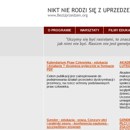
O PROGRAMIE
WARSZTATY
FILMY EDUK
"Uczymy się być rasistami, to zna
jak nimi nie być. Rasizm nie jest genet
Kalendarium Praw Człowieka - edukacja
AKADE
i działanie ? dostępna wyłącznie w formacie
LUTEG
PDF
Akademi
Celem publikacji jest zainspirowanie do
maksym
podejmowania działań przeciwko dyskryminacji i
profesj
przemocy, na rzecz ochrony podstawowych
społecz
praw człowieka.
przeciw
względu
dziewcz
Uczest
umiejęt
służąc
WenDo 
Gender - edukacja - praca. Cenzury płci
GENDE
i praktyki oporu - konferencja naukowa -
PŁCI 
szczegółowy program
ZGŁOS