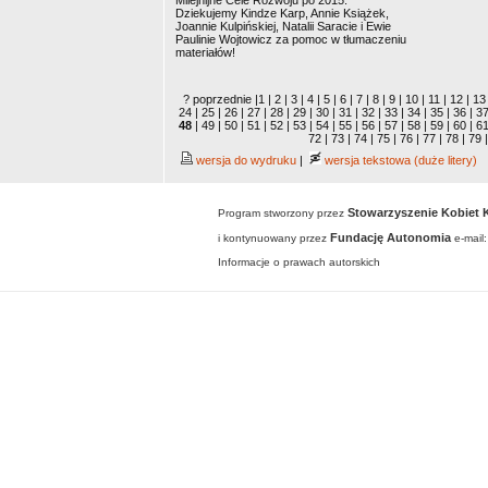
Milejnijne Cele Rozwoju po 2015.
Dziekujemy Kindze Karp, Annie Książek,
Joannie Kulpińskiej, Natalii Saracie i Ewie
Paulinie Wojtowicz za pomoc w tłumaczeniu
materiałów!
? poprzednie
|
1
|
2
|
3
|
4
|
5
|
6
|
7
|
8
|
9
|
10
|
11
|
12
|
13
24
|
25
|
26
|
27
|
28
|
29
|
30
|
31
|
32
|
33
|
34
|
35
|
36
|
3
48
|
49
|
50
|
51
|
52
|
53
|
54
|
55
|
56
|
57
|
58
|
59
|
60
|
6
72
|
73
|
74
|
75
|
76
|
77
|
78
|
79
|
wersja do wydruku
|
wersja tekstowa (duże litery)
Stowarzyszenie Kobie
Program stworzony przez
Fundację Autonomia
i kontynuowany przez
e-mail:
Informacje o prawach autorskich