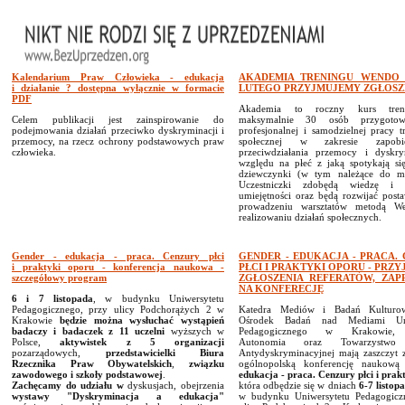
Kalendarium Praw Człowieka - edukacja
AKADEMIA TRENINGU WENDO 
i działanie ? dostępna wyłącznie w formacie
LUTEGO PRZYJMUJEMY ZGŁOSZ
PDF
Akademia to roczny kurs tren
Celem publikacji jest zainspirowanie do
maksymalnie 30 osób przygoto
podejmowania działań przeciwko dyskryminacji i
profesjonalnej i samodzielnej pracy tr
przemocy, na rzecz ochrony podstawowych praw
społecznej w zakresie zapobi
człowieka.
przeciwdziałania przemocy i dyskry
względu na płeć z jaką spotykają się
dziewczynki (w tym należące do mni
Uczestniczki zdobędą wiedzę i p
umiejętności oraz będą rozwijać post
prowadzeniu warsztatów metodą W
realizowaniu działań społecznych.
Gender - edukacja - praca. Cenzury płci
GENDER - EDUKACJA - PRACA.
i praktyki oporu - konferencja naukowa -
PŁCI I PRAKTYKI OPORU - PRZ
szczegółowy program
ZGŁOSZENIA REFERATÓW, ZAP
NA KONFERECJĘ
6 i 7 listopada
, w budynku Uniwersytetu
Pedagogicznego, przy ulicy Podchorążych 2 w
Katedra Mediów i Badań Kulturo
Krakowie
będzie można wysłuchać wystąpień
Ośrodek Badań nad Mediami Uni
badaczy i badaczek z 11 uczelni
wyższych w
Pedagogicznego w Krakowie, 
Polsce,
aktywistek z 5 organizacji
Autonomia oraz Towarzystwo 
pozarządowych,
przedstawicielki Biura
Antydyskryminacyjnej mają zaszczyt z
Rzecznika Praw Obywatelskich
,
związku
ogólnopolską konferencję naukow
zawodowego i szkoły podstawowej
.
edukacja - praca. Cenzury płci i prak
Zachęcamy
do udziału w
dyskusjach, obejrzenia
która odbędzie się w dniach
6-7 listop
wystawy "Dyskryminacja a edukacja"
w budynku Uniwersytetu Pedagogicz