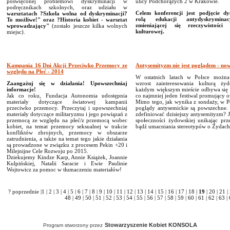
poświęconej problemowi dyskryminacji w
ulicy Podchorążych 2 w Krakowie.
podręcznikach szkolnych, oraz udziału w
Celem konferencji jest podjęcie dy
warsztatach ?Szkoła wolna od dyskryminacji?
rolą edukacji antydyskrymina
To możliwe!" oraz ?Historia kobiet - warsztat
zmieniającej się rzeczywistości 
wprowadzający"
(zostało jeszcze kilka wolnych
kulturowej.
miejsc).
Kampania 16 Dni Akcji Przeciwko Przemocy ze
Antysemityzm nie jest poglądem - no
względu na Płeć - 2014
W ostatnich latach w Polsce możn
Zaangażuj się w działania! Upowszechniaj
wzrost zainteresowania kulturą ż
informacje!
każdym większym mieście odbywa się 
Jak co roku, Fundacja Autonomia udostępnia
co najmniej jeden festiwal promujący o
materiały dotyczące światowej kampanii
Mimo tego, jak wynika z sondaży, w P
przeciwko przemocy. Przeczytaj i upowszechniaj
poglądy antysemickie są powszechne.
materiały dotyczące militaryzmu i jego powiązań z
zdefiniować dzisiejszy antysemityzm? 
przemocą ze względu na płeć/z przemocą wobec
społeczności żydowskiej unikając prz
kobiet, na temat przemocy seksualnej w trakcie
bądź umacniania stereotypów o Żydach
konfliktów zbrojnych, przemocy w obszarze
zatrudnienia, a także na temat tego jakie działania
są prowadzone w związku z procesem Pekin +20 i
Milejnijne Cele Rozwoju po 2015.
Dziekujemy Kindze Karp, Annie Książek, Joannie
Kulpińskiej, Natalii Saracie i Ewie Paulinie
Wojtowicz za pomoc w tłumaczeniu materiałów!
? poprzednie
|
1
|
2
|
3
|
4
|
5
|
6
|
7
|
8
|
9
|
10
|
11
|
12
|
13
|
14
|
15
|
16
|
17
|
18
|
19
|
20
|
21
|
48
|
49
|
50
|
51
|
52
|
53
|
54
|
55
|
56
|
57
|
58
|
59
|
60
|
61
|
62
|
63
|
Stowarzyszenie Kobiet KONSOLA
Program stworzony przez