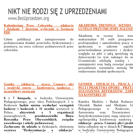
Kalendarium Praw Człowieka - edukacja
AKADEMIA TRENINGU WENDO 
i działanie ? dostępna wyłącznie w formacie
LUTEGO PRZYJMUJEMY ZGŁOSZ
PDF
Akademia to roczny kurs tren
Celem publikacji jest zainspirowanie do
maksymalnie 30 osób przygoto
podejmowania działań przeciwko dyskryminacji i
profesjonalnej i samodzielnej pracy tr
przemocy, na rzecz ochrony podstawowych praw
społecznej w zakresie zapobi
człowieka.
przeciwdziałania przemocy i dyskry
względu na płeć z jaką spotykają się
dziewczynki (w tym należące do mni
Uczestniczki zdobędą wiedzę i p
umiejętności oraz będą rozwijać post
prowadzeniu warsztatów metodą W
realizowaniu działań społecznych.
Gender - edukacja - praca. Cenzury płci
GENDER - EDUKACJA - PRACA.
i praktyki oporu - konferencja naukowa -
PŁCI I PRAKTYKI OPORU - PRZ
szczegółowy program
ZGŁOSZENIA REFERATÓW, ZAP
NA KONFERECJĘ
6 i 7 listopada
, w budynku Uniwersytetu
Pedagogicznego, przy ulicy Podchorążych 2 w
Katedra Mediów i Badań Kulturo
Krakowie
będzie można wysłuchać wystąpień
Ośrodek Badań nad Mediami Uni
badaczy i badaczek z 11 uczelni
wyższych w
Pedagogicznego w Krakowie, 
Polsce,
aktywistek z 5 organizacji
Autonomia oraz Towarzystwo 
pozarządowych,
przedstawicielki Biura
Antydyskryminacyjnej mają zaszczyt z
Rzecznika Praw Obywatelskich
,
związku
ogólnopolską konferencję naukow
zawodowego i szkoły podstawowej
.
edukacja - praca. Cenzury płci i prak
Zachęcamy
do udziału w
dyskusjach, obejrzenia
która odbędzie się w dniach
6-7 listop
wystawy "Dyskryminacja a edukacja"
w budynku Uniwersytetu Pedagogicz