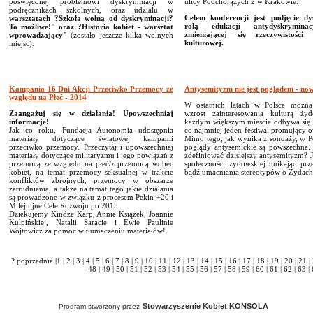
poświęconej problemowi dyskryminacji w
ulicy Podchorążych 2 w Krakowie.
podręcznikach szkolnych, oraz udziału w
Celem konferencji jest podjęcie dy
warsztatach ?Szkoła wolna od dyskryminacji?
rolą edukacji antydyskrymina
To możliwe!" oraz ?Historia kobiet - warsztat
zmieniającej się rzeczywistości 
wprowadzający"
(zostało jeszcze kilka wolnych
kulturowej.
miejsc).
Kampania 16 Dni Akcji Przeciwko Przemocy ze
Antysemityzm nie jest poglądem - no
względu na Płeć - 2014
W ostatnich latach w Polsce możn
Zaangażuj się w działania! Upowszechniaj
wzrost zainteresowania kulturą ż
informacje!
każdym większym mieście odbywa się 
Jak co roku, Fundacja Autonomia udostępnia
co najmniej jeden festiwal promujący o
materiały dotyczące światowej kampanii
Mimo tego, jak wynika z sondaży, w P
przeciwko przemocy. Przeczytaj i upowszechniaj
poglądy antysemickie są powszechne.
materiały dotyczące militaryzmu i jego powiązań z
zdefiniować dzisiejszy antysemityzm? 
przemocą ze względu na płeć/z przemocą wobec
społeczności żydowskiej unikając prz
kobiet, na temat przemocy seksualnej w trakcie
bądź umacniania stereotypów o Żydach
konfliktów zbrojnych, przemocy w obszarze
zatrudnienia, a także na temat tego jakie działania
są prowadzone w związku z procesem Pekin +20 i
Milejnijne Cele Rozwoju po 2015.
Dziekujemy Kindze Karp, Annie Książek, Joannie
Kulpińskiej, Natalii Saracie i Ewie Paulinie
Wojtowicz za pomoc w tłumaczeniu materiałów!
? poprzednie
|
1
|
2
|
3
|
4
|
5
|
6
|
7
|
8
|
9
|
10
|
11
|
12
|
13
|
14
|
15
|
16
|
17
|
18
|
19
|
20
|
21
|
48
|
49
|
50
|
51
|
52
|
53
|
54
|
55
|
56
|
57
|
58
|
59
|
60
|
61
|
62
|
63
|
Stowarzyszenie Kobiet KONSOLA
Program stworzony przez