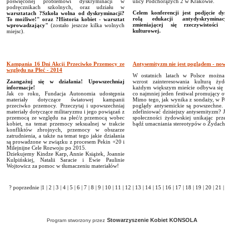
poświęconej problemowi dyskryminacji w
ulicy Podchorążych 2 w Krakowie.
podręcznikach szkolnych, oraz udziału w
Celem konferencji jest podjęcie dy
warsztatach ?Szkoła wolna od dyskryminacji?
rolą edukacji antydyskrymina
To możliwe!" oraz ?Historia kobiet - warsztat
zmieniającej się rzeczywistości 
wprowadzający"
(zostało jeszcze kilka wolnych
kulturowej.
miejsc).
Kampania 16 Dni Akcji Przeciwko Przemocy ze
Antysemityzm nie jest poglądem - no
względu na Płeć - 2014
W ostatnich latach w Polsce możn
Zaangażuj się w działania! Upowszechniaj
wzrost zainteresowania kulturą ż
informacje!
każdym większym mieście odbywa się 
Jak co roku, Fundacja Autonomia udostępnia
co najmniej jeden festiwal promujący o
materiały dotyczące światowej kampanii
Mimo tego, jak wynika z sondaży, w P
przeciwko przemocy. Przeczytaj i upowszechniaj
poglądy antysemickie są powszechne.
materiały dotyczące militaryzmu i jego powiązań z
zdefiniować dzisiejszy antysemityzm? 
przemocą ze względu na płeć/z przemocą wobec
społeczności żydowskiej unikając prz
kobiet, na temat przemocy seksualnej w trakcie
bądź umacniania stereotypów o Żydach
konfliktów zbrojnych, przemocy w obszarze
zatrudnienia, a także na temat tego jakie działania
są prowadzone w związku z procesem Pekin +20 i
Milejnijne Cele Rozwoju po 2015.
Dziekujemy Kindze Karp, Annie Książek, Joannie
Kulpińskiej, Natalii Saracie i Ewie Paulinie
Wojtowicz za pomoc w tłumaczeniu materiałów!
? poprzednie
|
1
|
2
|
3
|
4
|
5
|
6
|
7
|
8
|
9
|
10
|
11
|
12
|
13
|
14
|
15
|
16
|
17
|
18
|
19
|
20
|
21
|
Stowarzyszenie Kobiet KONSOLA
Program stworzony przez