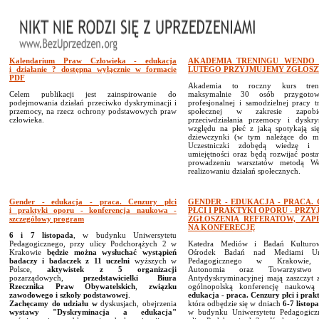
Kalendarium Praw Człowieka - edukacja
AKADEMIA TRENINGU WENDO 
i działanie ? dostępna wyłącznie w formacie
LUTEGO PRZYJMUJEMY ZGŁOSZ
PDF
Akademia to roczny kurs tren
Celem publikacji jest zainspirowanie do
maksymalnie 30 osób przygoto
podejmowania działań przeciwko dyskryminacji i
profesjonalnej i samodzielnej pracy tr
przemocy, na rzecz ochrony podstawowych praw
społecznej w zakresie zapobi
człowieka.
przeciwdziałania przemocy i dyskry
względu na płeć z jaką spotykają się
dziewczynki (w tym należące do mni
Uczestniczki zdobędą wiedzę i p
umiejętności oraz będą rozwijać post
prowadzeniu warsztatów metodą W
realizowaniu działań społecznych.
Gender - edukacja - praca. Cenzury płci
GENDER - EDUKACJA - PRACA.
i praktyki oporu - konferencja naukowa -
PŁCI I PRAKTYKI OPORU - PRZ
szczegółowy program
ZGŁOSZENIA REFERATÓW, ZAP
NA KONFERECJĘ
6 i 7 listopada
, w budynku Uniwersytetu
Pedagogicznego, przy ulicy Podchorążych 2 w
Katedra Mediów i Badań Kulturo
Krakowie
będzie można wysłuchać wystąpień
Ośrodek Badań nad Mediami Uni
badaczy i badaczek z 11 uczelni
wyższych w
Pedagogicznego w Krakowie, 
Polsce,
aktywistek z 5 organizacji
Autonomia oraz Towarzystwo 
pozarządowych,
przedstawicielki Biura
Antydyskryminacyjnej mają zaszczyt z
Rzecznika Praw Obywatelskich
,
związku
ogólnopolską konferencję naukow
zawodowego i szkoły podstawowej
.
edukacja - praca. Cenzury płci i prak
Zachęcamy
do udziału w
dyskusjach, obejrzenia
która odbędzie się w dniach
6-7 listop
wystawy "Dyskryminacja a edukacja"
w budynku Uniwersytetu Pedagogicz