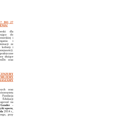
? DO 27
ENIA!
erski dla
wujący do
enerskiej i
egania i
minacji ze
 kobiety i
ejszości).
raktyczne
awy służące
enDo oraz
 CENZURY
YJMUJEMY
RASZAMY
wych oraz
wersytetu
Fundacja
Edukacji
aprosić na
ą
Gender -
tyki oporu
,
ada
2014 r.,
nego, przy