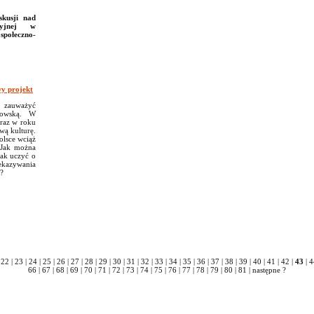
skusji nad
cyjnej w
społeczno-
wy projekt
a zauważyć
ydowską. W
raz w roku
wą kulturę.
olsce wciąż
 Jak można
Jak uczyć o
ekazywania
?
22
|
23
|
24
|
25
|
26
|
27
|
28
|
29
|
30
|
31
|
32
|
33
|
34
|
35
|
36
|
37
|
38
|
39
|
40
|
41
|
42
|
43
|
4
66
|
67
|
68
|
69
|
70
|
71
|
72
|
73
|
74
|
75
|
76
|
77
|
78
|
79
|
80
|
81
|
następne ?