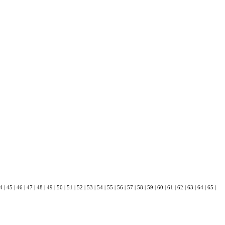
4
|
45
|
46
|
47
|
48
|
49
|
50
|
51
|
52
|
53
|
54
|
55
|
56
|
57
|
58
|
59
|
60
|
61
|
62
|
63
|
64
|
65
|