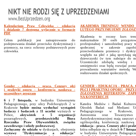
Kalendarium Praw Człowieka - edukacja
AKADEMIA TRENINGU WENDO 
i działanie ? dostępna wyłącznie w formacie
LUTEGO PRZYJMUJEMY ZGŁOSZ
PDF
Akademia to roczny kurs tren
Celem publikacji jest zainspirowanie do
maksymalnie 30 osób przygoto
podejmowania działań przeciwko dyskryminacji i
profesjonalnej i samodzielnej pracy tr
przemocy, na rzecz ochrony podstawowych praw
społecznej w zakresie zapobi
człowieka.
przeciwdziałania przemocy i dyskry
względu na płeć z jaką spotykają się
dziewczynki (w tym należące do mni
Uczestniczki zdobędą wiedzę i p
umiejętności oraz będą rozwijać post
prowadzeniu warsztatów metodą W
realizowaniu działań społecznych.
Gender - edukacja - praca. Cenzury płci
GENDER - EDUKACJA - PRACA.
i praktyki oporu - konferencja naukowa -
PŁCI I PRAKTYKI OPORU - PRZ
szczegółowy program
ZGŁOSZENIA REFERATÓW, ZAP
NA KONFERECJĘ
6 i 7 listopada
, w budynku Uniwersytetu
Pedagogicznego, przy ulicy Podchorążych 2 w
Katedra Mediów i Badań Kulturo
Krakowie
będzie można wysłuchać wystąpień
Ośrodek Badań nad Mediami Uni
badaczy i badaczek z 11 uczelni
wyższych w
Pedagogicznego w Krakowie, 
Polsce,
aktywistek z 5 organizacji
Autonomia oraz Towarzystwo 
pozarządowych,
przedstawicielki Biura
Antydyskryminacyjnej mają zaszczyt z
Rzecznika Praw Obywatelskich
,
związku
ogólnopolską konferencję naukow
zawodowego i szkoły podstawowej
.
edukacja - praca. Cenzury płci i prak
Zachęcamy
do udziału w
dyskusjach, obejrzenia
która odbędzie się w dniach
6-7 listop
wystawy "Dyskryminacja a edukacja"
w budynku Uniwersytetu Pedagogicz