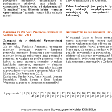
poświęconej problemowi dyskryminacji w
ulicy Podchorążych 2 w Krakowie.
podręcznikach szkolnych, oraz udziału w
Celem konferencji jest podjęcie dy
warsztatach ?Szkoła wolna od dyskryminacji?
rolą edukacji antydyskrymina
To możliwe!" oraz ?Historia kobiet - warsztat
zmieniającej się rzeczywistości 
wprowadzający"
(zostało jeszcze kilka wolnych
kulturowej.
miejsc).
Kampania 16 Dni Akcji Przeciwko Przemocy ze
Antysemityzm nie jest poglądem - no
względu na Płeć - 2014
W ostatnich latach w Polsce możn
Zaangażuj się w działania! Upowszechniaj
wzrost zainteresowania kulturą ż
informacje!
każdym większym mieście odbywa się 
Jak co roku, Fundacja Autonomia udostępnia
co najmniej jeden festiwal promujący o
materiały dotyczące światowej kampanii
Mimo tego, jak wynika z sondaży, w P
przeciwko przemocy. Przeczytaj i upowszechniaj
poglądy antysemickie są powszechne.
materiały dotyczące militaryzmu i jego powiązań z
zdefiniować dzisiejszy antysemityzm? 
przemocą ze względu na płeć/z przemocą wobec
społeczności żydowskiej unikając prz
kobiet, na temat przemocy seksualnej w trakcie
bądź umacniania stereotypów o Żydach
konfliktów zbrojnych, przemocy w obszarze
zatrudnienia, a także na temat tego jakie działania
są prowadzone w związku z procesem Pekin +20 i
Milejnijne Cele Rozwoju po 2015.
Dziekujemy Kindze Karp, Annie Książek, Joannie
Kulpińskiej, Natalii Saracie i Ewie Paulinie
Wojtowicz za pomoc w tłumaczeniu materiałów!
? poprzednie
|
1
|
2
|
3
|
4
|
5
|
6
|
7
|
8
|
9
|
10
|
11
|
12
|
13
|
14
|
15
|
16
|
17
|
18
|
19
|
20
|
21
|
48
|
49
|
50
|
51
|
52
|
53
|
54
|
55
|
56
|
57
|
58
|
59
|
60
|
61
|
62
|
63
|
Stowarzyszenie Kobiet KONSOLA
Program stworzony przez