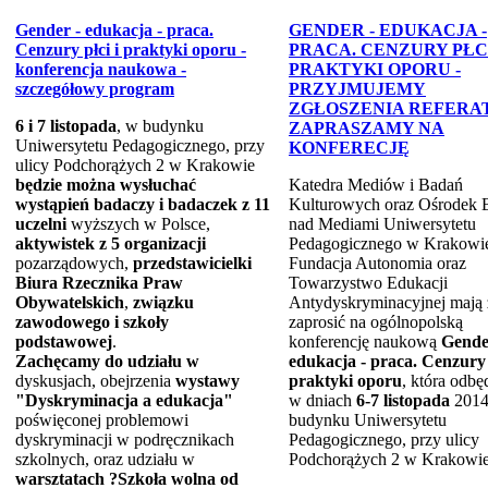
Gender - edukacja - praca.
GENDER - EDUKACJA -
Cenzury płci i praktyki oporu -
PRACA. CENZURY PŁCI
konferencja naukowa -
PRAKTYKI OPORU -
szczegółowy program
PRZYJMUJEMY
ZGŁOSZENIA REFERA
6 i 7 listopada
, w budynku
ZAPRASZAMY NA
Uniwersytetu Pedagogicznego, przy
KONFERECJĘ
ulicy Podchorążych 2 w Krakowie
będzie można wysłuchać
Katedra Mediów i Badań
wystąpień badaczy i badaczek z 11
Kulturowych oraz Ośrodek 
uczelni
wyższych w Polsce,
nad Mediami Uniwersytetu
aktywistek z 5 organizacji
Pedagogicznego w Krakowi
pozarządowych,
przedstawicielki
Fundacja Autonomia oraz
Biura Rzecznika Praw
Towarzystwo Edukacji
Obywatelskich
,
związku
Antydyskryminacyjnej mają 
zawodowego i szkoły
zaprosić na ogólnopolską
podstawowej
.
konferencję naukową
Gende
Zachęcamy
do udziału w
edukacja - praca. Cenzury 
dyskusjach, obejrzenia
wystawy
praktyki oporu
, która odbę
"Dyskryminacja a edukacja"
w dniach
6-7 listopada
2014 
poświęconej problemowi
budynku Uniwersytetu
dyskryminacji w podręcznikach
Pedagogicznego, przy ulicy
szkolnych, oraz udziału w
Podchorążych 2 w Krakowie
warsztatach ?Szkoła wolna od