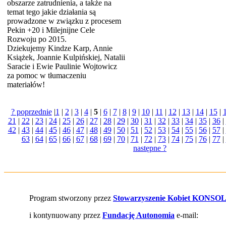
obszarze zatrudnienia, a także na
temat tego jakie działania są
prowadzone w związku z procesem
Pekin +20 i Milejnijne Cele
Rozwoju po 2015.
Dziekujemy Kindze Karp, Annie
Książek, Joannie Kulpińskiej, Natalii
Saracie i Ewie Paulinie Wojtowicz
za pomoc w tłumaczeniu
materiałów!
? poprzednie
|
1
|
2
|
3
|
4
|
5
|
6
|
7
|
8
|
9
|
10
|
11
|
12
|
13
|
14
|
15
|
21
|
22
|
23
|
24
|
25
|
26
|
27
|
28
|
29
|
30
|
31
|
32
|
33
|
34
|
35
|
36
|
42
|
43
|
44
|
45
|
46
|
47
|
48
|
49
|
50
|
51
|
52
|
53
|
54
|
55
|
56
|
57
|
63
|
64
|
65
|
66
|
67
|
68
|
69
|
70
|
71
|
72
|
73
|
74
|
75
|
76
|
77
|
następne ?
Program stworzony przez
Stowarzyszenie Kobiet KONSO
i kontynuowany przez
Fundację Autonomia
e-mail: