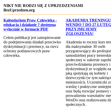
NIKT NIE RODZI SIĘ Z UPRZEDZENIAMI
BezUprzedzen.org
Kalendarium Praw Człowieka -
AKADEMIA TRENINGU
edukacja i działanie ? dostępna
WENDO ? DO 27 LUTE
wyłącznie w formacie PDF
PRZYJMUJEMY
ZGŁOSZENIA!
Celem publikacji jest zainspirowanie
do podejmowania działań przeciwko
Akademia to roczny kurs tre
dyskryminacji i przemocy, na rzecz
dla maksymalnie 30 osób
ochrony podstawowych praw
przygotowujący do profesjon
człowieka.
samodzielnej pracy trenerskie
społecznej w zakresie zapobi
przeciwdziałania przemocy i
dyskryminacji ze względu na
jaką spotykają się kobiety i
dziewczynki (w tym należąc
mniejszości). Uczestniczki 
wiedzę i praktyczne umiejętn
oraz będą rozwijać postawy 
prowadzeniu warsztatów me
WenDo oraz realizowaniu dz
społecznych.