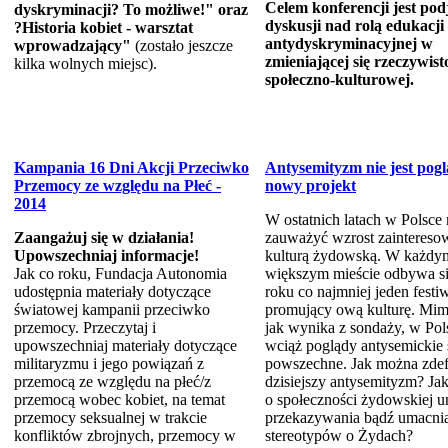
Celem konferencji jest pod
dyskryminacji? To możliwe!" oraz
dyskusji nad rolą edukacji
?Historia kobiet - warsztat
antydyskryminacyjnej w
wprowadzający"
(zostało jeszcze
zmieniającej się rzeczywist
kilka wolnych miejsc).
społeczno-kulturowej.
Kampania 16 Dni Akcji Przeciwko
Antysemityzm nie jest pog
Przemocy ze względu na Płeć -
nowy projekt
2014
W ostatnich latach w Polsce
Zaangażuj się w działania!
zauważyć wzrost zaintereso
Upowszechniaj informacje!
kulturą żydowską. W każdy
Jak co roku, Fundacja Autonomia
większym mieście odbywa si
udostępnia materiały dotyczące
roku co najmniej jeden festi
światowej kampanii przeciwko
promujący ową kulturę. Mim
przemocy. Przeczytaj i
jak wynika z sondaży, w Pol
upowszechniaj materiały dotyczące
wciąż poglądy antysemickie 
militaryzmu i jego powiązań z
powszechne. Jak można zde
przemocą ze względu na płeć/z
dzisiejszy antysemityzm? Ja
przemocą wobec kobiet, na temat
o społeczności żydowskiej u
przemocy seksualnej w trakcie
przekazywania bądź umacni
konfliktów zbrojnych, przemocy w
stereotypów o Żydach?