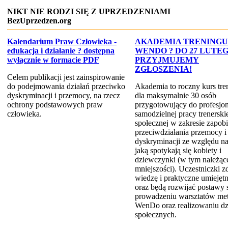
NIKT NIE RODZI SIĘ Z UPRZEDZENIAMI
BezUprzedzen.org
Kalendarium Praw Człowieka -
AKADEMIA TRENINGU
edukacja i działanie ? dostępna
WENDO ? DO 27 LUTE
wyłącznie w formacie PDF
PRZYJMUJEMY
ZGŁOSZENIA!
Celem publikacji jest zainspirowanie
do podejmowania działań przeciwko
Akademia to roczny kurs tre
dyskryminacji i przemocy, na rzecz
dla maksymalnie 30 osób
ochrony podstawowych praw
przygotowujący do profesjon
człowieka.
samodzielnej pracy trenerskie
społecznej w zakresie zapobi
przeciwdziałania przemocy i
dyskryminacji ze względu na
jaką spotykają się kobiety i
dziewczynki (w tym należąc
mniejszości). Uczestniczki 
wiedzę i praktyczne umiejętn
oraz będą rozwijać postawy 
prowadzeniu warsztatów me
WenDo oraz realizowaniu dz
społecznych.