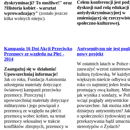
Celem konferencji jest pod
dyskryminacji? To możliwe!" oraz
dyskusji nad rolą edukacji
?Historia kobiet - warsztat
antydyskryminacyjnej w
wprowadzający"
(zostało jeszcze
zmieniającej się rzeczywist
kilka wolnych miejsc).
społeczno-kulturowej.
Kampania 16 Dni Akcji Przeciwko
Antysemityzm nie jest pog
Przemocy ze względu na Płeć -
nowy projekt
2014
W ostatnich latach w Polsce
Zaangażuj się w działania!
zauważyć wzrost zaintereso
Upowszechniaj informacje!
kulturą żydowską. W każdy
Jak co roku, Fundacja Autonomia
większym mieście odbywa si
udostępnia materiały dotyczące
roku co najmniej jeden festi
światowej kampanii przeciwko
promujący ową kulturę. Mim
przemocy. Przeczytaj i
jak wynika z sondaży, w Pol
upowszechniaj materiały dotyczące
wciąż poglądy antysemickie 
militaryzmu i jego powiązań z
powszechne. Jak można zde
przemocą ze względu na płeć/z
dzisiejszy antysemityzm? Ja
przemocą wobec kobiet, na temat
o społeczności żydowskiej u
przemocy seksualnej w trakcie
przekazywania bądź umacni
konfliktów zbrojnych, przemocy w
stereotypów o Żydach?