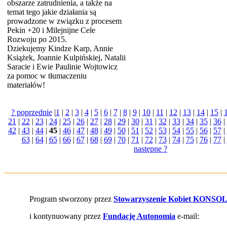
obszarze zatrudnienia, a także na
temat tego jakie działania są
prowadzone w związku z procesem
Pekin +20 i Milejnijne Cele
Rozwoju po 2015.
Dziekujemy Kindze Karp, Annie
Książek, Joannie Kulpińskiej, Natalii
Saracie i Ewie Paulinie Wojtowicz
za pomoc w tłumaczeniu
materiałów!
? poprzednie
|
1
|
2
|
3
|
4
|
5
|
6
|
7
|
8
|
9
|
10
|
11
|
12
|
13
|
14
|
15
|
21
|
22
|
23
|
24
|
25
|
26
|
27
|
28
|
29
|
30
|
31
|
32
|
33
|
34
|
35
|
36
|
42
|
43
|
44
|
45
|
46
|
47
|
48
|
49
|
50
|
51
|
52
|
53
|
54
|
55
|
56
|
57
|
63
|
64
|
65
|
66
|
67
|
68
|
69
|
70
|
71
|
72
|
73
|
74
|
75
|
76
|
77
|
następne ?
Program stworzony przez
Stowarzyszenie Kobiet KONSO
i kontynuowany przez
Fundację Autonomia
e-mail: