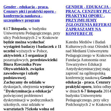
Gender - edukacja - praca.
GENDER - EDUKACJA -
Cenzury płci i praktyki oporu -
PRACA. CENZURY PŁCI
konferencja naukowa -
PRAKTYKI OPORU -
szczegółowy program
PRZYJMUJEMY
ZGŁOSZENIA REFERA
6 i 7 listopada
, w budynku
ZAPRASZAMY NA
Uniwersytetu Pedagogicznego, przy
KONFERECJĘ
ulicy Podchorążych 2 w Krakowie
będzie można wysłuchać
Katedra Mediów i Badań
wystąpień badaczy i badaczek z 11
Kulturowych oraz Ośrodek 
uczelni
wyższych w Polsce,
nad Mediami Uniwersytetu
aktywistek z 5 organizacji
Pedagogicznego w Krakowi
pozarządowych,
przedstawicielki
Fundacja Autonomia oraz
Biura Rzecznika Praw
Towarzystwo Edukacji
Obywatelskich
,
związku
Antydyskryminacyjnej mają 
zawodowego i szkoły
zaprosić na ogólnopolską
podstawowej
.
konferencję naukową
Gende
Zachęcamy
do udziału w
edukacja - praca. Cenzury 
dyskusjach, obejrzenia
wystawy
praktyki oporu
, która odbę
"Dyskryminacja a edukacja"
w dniach
6-7 listopada
2014 
poświęconej problemowi
budynku Uniwersytetu
dyskryminacji w podręcznikach
Pedagogicznego, przy ulicy
szkolnych, oraz udziału w
Podchorążych 2 w Krakowie
warsztatach ?Szkoła wolna od